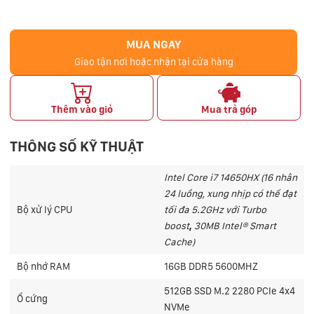
MUA NGAY
Giao tận nơi hoặc nhận tại cửa hàng
Thêm vào giỏ
Mua trả góp
THÔNG SỐ KỸ THUẬT
I
ntel Core i7 14650HX
(16 nhân
24 luồng, xung nhịp có thể đạt
Bộ xử lý CPU
tối
đa 5.2GHz với Turbo
boost
,
30MB Intel® Smart
Cache)
Bộ nhớ RAM
16GB DDR5 5600MHZ
512GB SSD M.2 2280 PCIe 4x4
Ổ cứng
NVMe