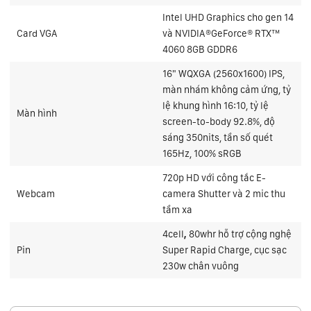
Intel UHD Graphics cho gen 14
Card VGA
và NVIDIA®GeForce® RTX™
4060 8GB GDDR6
16" WQXGA (2560x1600) IPS,
màn nhám không cảm ứng, tỷ
lệ khung hình 16:10, tỷ lệ
Màn hình
screen-to-body 92.8%, độ
sáng 350nits, tần số quét
165Hz, 100% sRGB
720p HD với công tắc E-
Webcam
camera Shutter và 2 mic thu
tầm xa
4cell
,
80whr hỗ trợ cộng nghệ
Pin
Super Rapid Charge, cục sạc
230w chân vuông