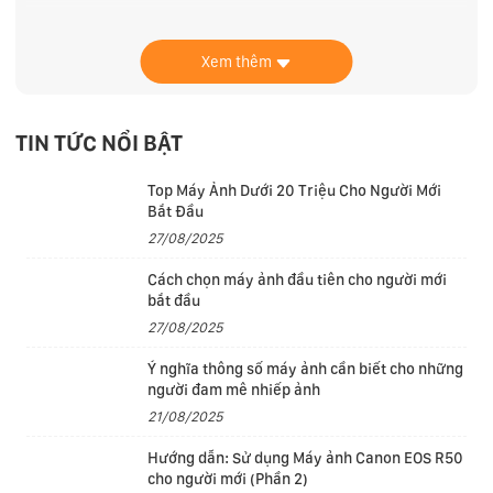
Màn hình
Xem thêm
TIN TỨC NỔI BẬT
Top Máy Ảnh Dưới 20 Triệu Cho Người Mới
Bắt Đầu
27/08/2025
Cách chọn máy ảnh đầu tiên cho người mới
bắt đầu
27/08/2025
Ý nghĩa thông số máy ảnh cần biết cho những
người đam mê nhiếp ảnh
21/08/2025
Sở hữu chiếc màn hình 16 inch, Legion Slim 5 2024
16AHP9 cho phép người dùng có thể đắm mình vào
Hướng dẫn: Sử dụng Máy ảnh Canon EOS R50
cho người mới (Phần 2)
những thước phim hấp dẫn hay các tựa game đầy kịch