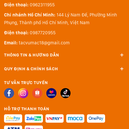
Điện thoại:
0962311955
Chi nhánh Hồ Chí Minh:
144 Lý Nam Đế, Phường Minh
Phụng, Thành phố Hồ Chí Minh, Việt Nam
Điện thoại:
0987720955
Email:
tacvumac18@gmail.com
Bàn phím và Touchpad
THÔNG TIN & HƯỚNG DẪN
Bàn phím của chiếc Legion Slim 5 2024 16AHP9 được
QUY ĐỊNH & CHÍNH SÁCH
thiết kế Fullsize và được trang bị bàn phím TrueStrike
với chất lượng không kém gì bán phím cơ. Bàn phím
TƯ VẪN TRỰC TUYẾN
của máy có tiết diện lớn, khoảng cách hợp lý, hành
trình phím sâu cho trải nghiệm gõ siêu mê. Ngoài ra,
bàn phím trên chiếc Legion Slim 5 2024 16AHP9 được
HỖ TRỢ THANH TOÁN
trang bị đèn nền đẹp mắt, hỗ trợ cho người dùng làm
việc trong điều kiện thiếu sáng một cách thuận lợi, cho
bạn những thao tác nhanh nhạy và chính xác.