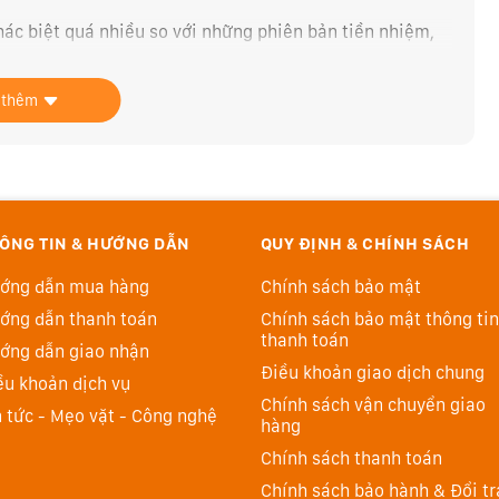
ác biệt quá nhiều so với những phiên bản tiền nhiệm,
 cách hoàn hảo hơn.
 thêm
im loại sang trọng, trong khi bên dưới là lớp phủ nhựa
Lenovo muốn mọi vẻ đẹp đều xuất phát từ những gì đơn
trong những thiết kế từ nhà Lenovo.
ÔNG TIN & HƯỚNG DẪN
QUY ĐỊNH & CHÍNH SÁCH
ớng dẫn mua hàng
Chính sách bảo mật
ớng dẫn thanh toán
Chính sách bảo mật thông tin
thanh toán
ớng dẫn giao nhận
Điều khoản giao dịch chung
ều khoản dịch vụ
Chính sách vận chuyển giao
n tức - Mẹo vặt - Công nghệ
hàng
Chính sách thanh toán
Chính sách bảo hành & Đổi tr