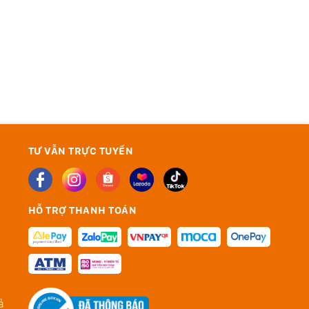
TƯ VẪN TRỰC TUYẾN
HỖ TRỢ THANH TOÁN
ả