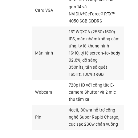
gen 14 và
Card VGA
NVIDIA®GeForce® RTX™
4050 6GB GDDR6
16" WQXGA (2560x1600)
IPS, màn nhám không cảm
ứng, tỷ lệ khung hình
Màn hình
16:10, tỷ lệ screen-to-body
92.8%, độ sáng
350nits, tần số quét
165Hz, 100% sRGB
720p HD với công tắc E-
Webcam
camera Shutter và 2 mic
thu tầm xa
4cell
,
80whr hỗ trợ cộng
Pin
nghệ Super Rapid Charge,
cục sạc 230w chân vuông