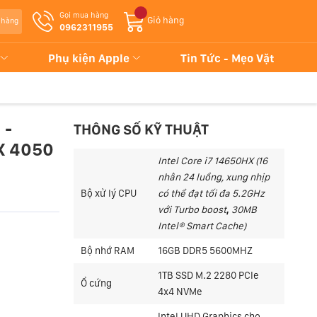
Gọi mua hàng
Giỏ hàng
 hàng
0962311955
Phụ kiện Apple
Tin Tức - Mẹo Vặt
 -
THÔNG SỐ KỸ THUẬT
X 4050
I
ntel Core i7 14650HX
(16
nhân 24 luồng, xung nhịp
Bộ xử lý CPU
có thể đạt tối
đa 5.2GHz
với Turbo boost
,
30MB
Intel® Smart Cache)
Bộ nhớ RAM
16GB DDR5 5600MHZ
1TB SSD M.2 2280 PCIe
Ổ cứng
4x4 NVMe
Intel UHD Graphics cho