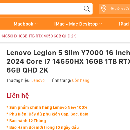
Hệ thống cửa
Macbook
iMac - Mac Desktop
iPad
 I7 14650HX 16GB 1TB RTX 4050 6GB QHD 2K
Lenovo Legion 5 Slim Y7000 16 inch
2024 Core I7 14650HX 16GB 1TB RT
6GB QHD 2K
Thương hiệu:
Lenovo
|
Tình trạng:
Còn hàng
Liên hệ
* Sản phẩm chính hãng Lenovo New 100%
* Phụ kiện: Đầy đủ phụ kiện Cáp, Sạc, Balo
* Bảo hành 12 Tháng
* Bảo Hành đổi mới trong 10 ngày đầu