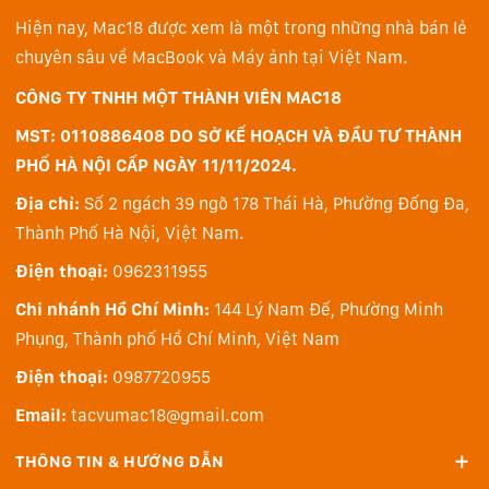
Hiện nay, Mac18 được xem là một trong những nhà bán lẻ
Bàn phím và Touchpad
chuyên sâu về MacBook và Máy ảnh tại Việt Nam.
CÔNG TY TNHH MỘT THÀNH VIÊN MAC18
MST: 0110886408 DO SỞ KẾ HOẠCH VÀ ĐẦU TƯ THÀNH
PHỐ HÀ NỘI CẤP NGÀY 11/11/2024.
Địa chỉ:
Số 2 ngách 39 ngõ 178 Thái Hà, Phường Đống Đa,
Thành Phố Hà Nội, Việt Nam.
Điện thoại:
0962311955
Chi nhánh Hồ Chí Minh:
144 Lý Nam Đế, Phường Minh
Phụng, Thành phố Hồ Chí Minh, Việt Nam
Điện thoại:
0987720955
Bàn phím của chiếc Legion Y9000P 2024 được thiết kế
Email:
tacvumac18@gmail.com
Fullsize và được trang bị bàn phím TrueStrike với chất
lượng không kém gì bán phím cơ. Bàn phím của máy có
THÔNG TIN & HƯỚNG DẪN
tiết diện lớn, khoảng cách hợp lý, hành trình phím sâu