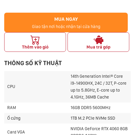
MUA NGAY
Giao tận nơi hoặc nhận tại cửa hàng
Thêm vào giỏ
Mua trả góp
THÔNG SỐ KỸ THUẬT
14th Generation Intel® Core
i9-14900HX, 24C / 32T, P-core
CPU
up to 5.8GHz, E-core up to
4.1GHz, 36MB Cache
RAM
16GB DDR5 5600MHz
Ổ cứng
1TB M.2 PCIe NVMe SSD
NVIDIA GeForce RTX 4060 8GB
Card VGA