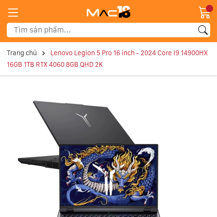
Trang chủ
Lenovo Legion 5 Pro 16 inch - 2024 Core I9 14900HX
16GB 1TB RTX 4060 8GB QHD 2K