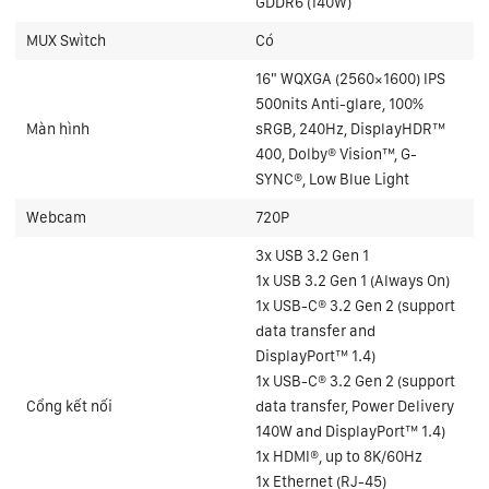
GDDR6 (140W)
MUX Swìtch
Có
16" WQXGA (2560×1600) IPS
500nits Anti-glare, 100%
Màn hình
sRGB, 240Hz, DisplayHDR™
400, Dolby® Vision™, G-
SYNC®, Low Blue Light
Webcam
720P
3x USB 3.2 Gen 1
1x USB 3.2 Gen 1 (Always On)
1x USB-C® 3.2 Gen 2 (support
data transfer and
DisplayPort™ 1.4)
1x USB-C® 3.2 Gen 2 (support
Cổng kết nối
data transfer, Power Delivery
140W and DisplayPort™ 1.4)
1x HDMI®, up to 8K/60Hz
1x Ethernet (RJ-45)