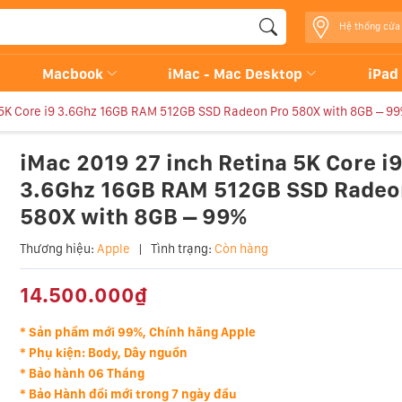
Hệ thống cửa
Macbook
iMac - Mac Desktop
iPad
 5K Core i9 3.6Ghz 16GB RAM 512GB SSD Radeon Pro 580X with 8GB – 9
iMac 2019 27 inch Retina 5K Core i
3.6Ghz 16GB RAM 512GB SSD Radeo
580X with 8GB – 99%
Thương hiệu:
Apple
|
Tình trạng:
Còn hàng
14.500.000₫
* Sản phẩm mới 99%, Chính hãng Apple
* Phụ kiện: Body, Dây nguồn
* Bảo hành 06 Tháng
* Bảo Hành đổi mới trong 7 ngày đầu