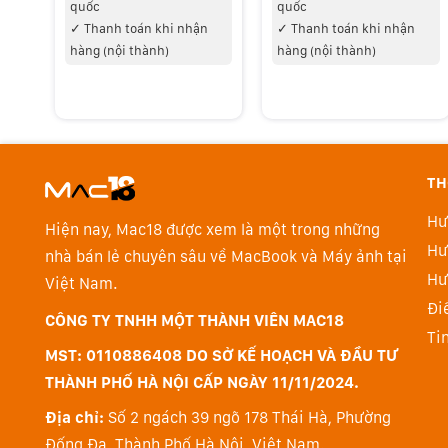
quốc
quốc
✓
Thanh toán khi nhận
✓
Thanh toán khi nhận
hàng (nội thành)
hàng (nội thành)
TH
Hư
Hiện nay, Mac18 được xem là một trong những
Hư
nhà bán lẻ chuyên sâu về MacBook và Máy ảnh tại
Hư
Việt Nam.
Đi
CÔNG TY TNHH MỘT THÀNH VIÊN MAC18
Ti
MST: 0110886408 DO SỞ KẾ HOẠCH VÀ ĐẦU TƯ
THÀNH PHỐ HÀ NỘI CẤP NGÀY 11/11/2024.
Địa chỉ:
Số 2 ngách 39 ngõ 178 Thái Hà, Phường
Đống Đa, Thành Phố Hà Nội, Việt Nam.