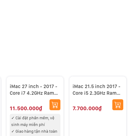
iMac 27 inch - 2017 -
iMac 21.5 inch 2017 -
Core i7 4.2GHz Ram
Core i5 2.3GHz Ram
16GB 512GB SSD RPO
16GB 1TB SSD
575 4GB Retina 5K
Likenew
11.500.000₫
7.700.000₫
Likenew
✓
Cài đặt phần mềm, vệ
sinh máy miễn phí
✓
Giao hàng tận nhà toàn