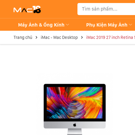
Máy Ảnh & Ống Kính
Phụ Kiện Máy Ảnh
Trang chủ
iMac - Mac Desktop
iMac 2019 27 inch Retina