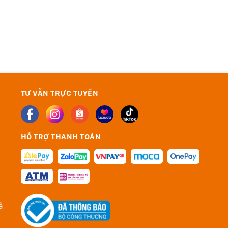
sinh máy miễn phí
✓
Giao hàng tận nhà toàn
quốc
✓
Thanh toán khi nhận
hàng (nội thành)
TƯ VẪN TRỰC TUYẾN
HỖ TRỢ THANH TOÁN
ả