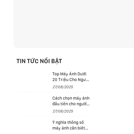
TIN TỨC NỔI BẬT
Top Máy Ảnh Dưới
20 Triệu Cho Người
Mới Bắt Đầu
27/08/2025
Cách chọn máy ảnh
đầu tiên cho người
mới bắt đầu
27/08/2025
Ý nghĩa thông số
máy ảnh cần biết
cho những người