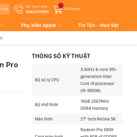
Gọi mua hàng
Giỏ hàng
 hàng
0962311955
Phụ kiện Apple
Tin Tức - Mẹo Vặt
9%
9
THÔNG SỐ KỸ THUẬT
n Pro
3.6GHz 8-core 9th-
generation Intel
Bộ xử lý CPU
Core i9 processor
(I9-9900K)
16GB 2667MHz
Bộ nhớ RAM
DDR4 memory
Màn hình
27" inch Retina 5K
Radeon Pro 580X
Card màn hình
with 8GB of GDDR5