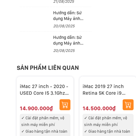
21/08/2025
đam mê nhiếp ảnh
Hướng dẫn: Sử
dụng Máy ảnh
Canon EOS R50 cho
20/08/2025
người mới (Phần 2)
Hướng dẫn: Sử
dụng Máy ảnh
Canon EOS R50 cho
20/08/2025
người mới (Phần 1)
SẢN PHẨM LIÊN QUAN
iMac 27 inch - 2020 -
iMac 2019 27 inch
USED Core I5 3.1Ghz
Retina 5K Core i9
Ram 16GB 256GB
3.6Ghz 16GB RAM
Radeon 5300M 4GB
512GB SSD Radeon
14.900.000₫
14.500.000₫
Retina 5K
Pro 580X with 8GB –
✓
Cài đặt phần mềm, vệ
✓
Cài đặt phần mềm, vệ
99%
sinh máy miễn phí
sinh máy miễn phí
✓
Giao hàng tận nhà toàn
✓
Giao hàng tận nhà toàn