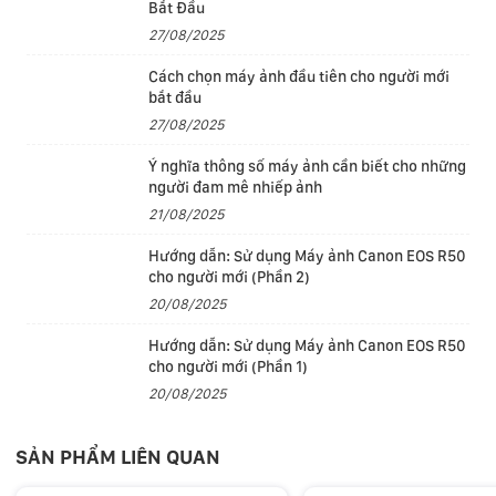
Bắt Đầu
27/08/2025
Cách chọn máy ảnh đầu tiên cho người mới
>>> Xem thêm
Máy quay GoPro
bắt đầu
27/08/2025
Quay video mãn nhãn
Ý nghĩa thông số máy ảnh cần biết cho những
người đam mê nhiếp ảnh
HERO 12 Black quay video 5.3K mang lại chất lượng
21/08/2025
hình ảnh tốt nhất với độ phân giải cao hơn 91% so với
4K. Ngoài ra máy cũng quay video ở độ phân giải 4K,
Hướng dẫn: Sử dụng Máy ảnh Canon EOS R50
cho người mới (Phần 2)
2.7K và 1080p.
20/08/2025
Hướng dẫn: Sử dụng Máy ảnh Canon EOS R50
cho người mới (Phần 1)
20/08/2025
SẢN PHẨM LIÊN QUAN