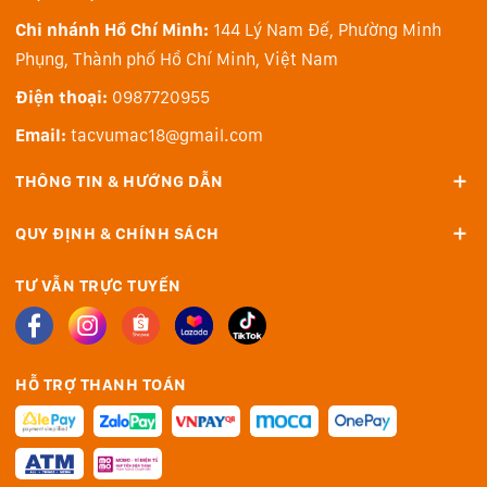
Chi nhánh Hồ Chí Minh:
144 Lý Nam Đế, Phường Minh
Phụng, Thành phố Hồ Chí Minh, Việt Nam
Điện thoại:
0987720955
Email:
tacvumac18@gmail.com
THÔNG TIN & HƯỚNG DẪN
QUY ĐỊNH & CHÍNH SÁCH
Ổn định hình ảnh cho video HyperSmooth 6.0
GoPro HERO 12
trang bị HyperSmooth 6.0 tiếp tục
TƯ VẪN TRỰC TUYẾN
nâng cao tiêu chuẩn ổn định video trong máy, mang
đến những thước phim mượt mà dù có thô đến đâu.
Được công nhận với giải thưởng Emmy® danh giá cho
HỖ TRỢ THANH TOÁN
cảm biến trong máy ảnh và phần mềm ổn định.