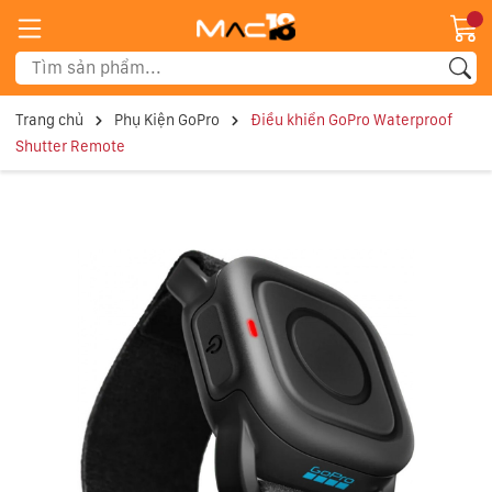
Trang chủ
Phụ Kiện GoPro
Điều khiển GoPro Waterproof
Shutter Remote