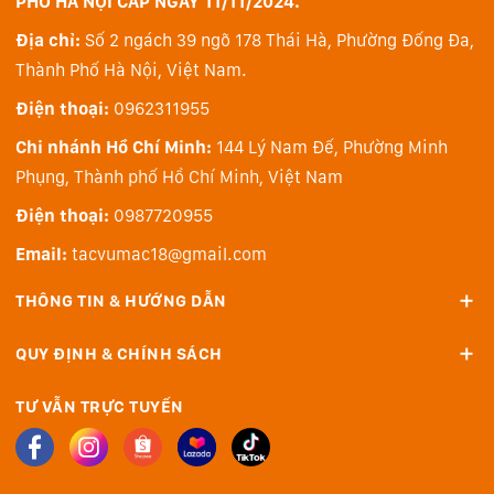
PHỐ HÀ NỘI CẤP NGÀY 11/11/2024.
Địa chỉ:
Số 2 ngách 39 ngõ 178 Thái Hà, Phường Đống Đa,
Thành Phố Hà Nội, Việt Nam.
Điện thoại:
0962311955
Chi nhánh Hồ Chí Minh:
144 Lý Nam Đế, Phường Minh
Phụng, Thành phố Hồ Chí Minh, Việt Nam
Điện thoại:
0987720955
Email:
tacvumac18@gmail.com
THÔNG TIN & HƯỚNG DẪN
QUY ĐỊNH & CHÍNH SÁCH
TƯ VẪN TRỰC TUYẾN