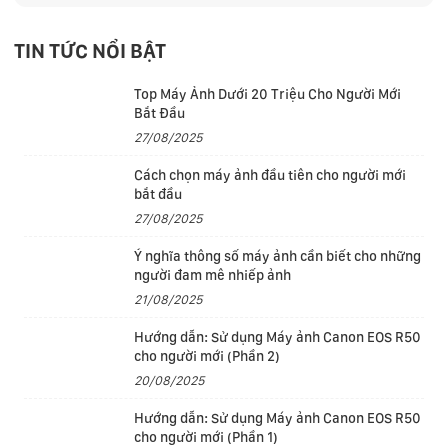
- Bao gồm điều khiển từ xa chống nước, dây đeo điều
khiển từ xa, dây đeo cổ tay mở rộng và pin điều khiển
TIN TỨC NỔI BẬT
từ xa
Top Máy Ảnh Dưới 20 Triệu Cho Người Mới
Bắt Đầu
- Điều khiển từ xa máy ảnh Bluetooth bằng 1 nút đơn
27/08/2025
giản cho phép bạn chụp ảnh và bắt đầu/dừng quay
video mà không cần chạm vào máy quay GoPro
Cách chọn máy ảnh đầu tiên cho người mới
bắt đầu
- Đèn trạng thái LED xác nhận máy quay đã nhận
27/08/2025
được lệnh của bạn để bắt đầu hoặc dừng ghi và cung
Ý nghĩa thông số máy ảnh cần biết cho những
cấp trạng thái kết nối camera khi ở chế độ chờ
người đam mê nhiếp ảnh
21/08/2025
- Dây đeo mở rộng cổ tay đi kèm cho phép bạn đeo
điều khiển từ xa một cách thuận tiện
Hướng dẫn: Sử dụng Máy ảnh Canon EOS R50
cho người mới (Phần 2)
- Chống nước đến 5m, cho phép quay chụp dưới trời
20/08/2025
mưa hoặc tuyết
Hướng dẫn: Sử dụng Máy ảnh Canon EOS R50
cho người mới (Phần 1)
- Phạm vi kết nối Bluetooth lên đến 20m trong các