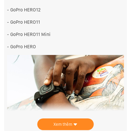
- GoPro HERO12
- GoPro HERO11
- GoPro HERO11 Mini
- GoPro HERO
Xem thêm
Đặc điểm nổi bật