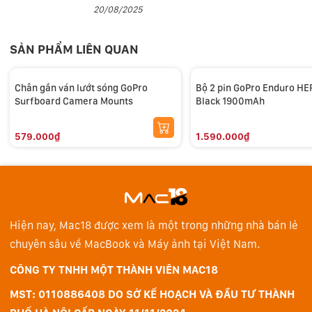
20/08/2025
điều kiện tối ưu
- Công nghệ Bluetooth Low Energy tối ưu thời lượng
SẢN PHẨM LIÊN QUAN
pin cho cả điều khiển từ xa và máy quay GoPro
Chân gắn ván lướt sóng GoPro
Bộ 2 pin GoPro Enduro H
Surfboard Camera Mounts
Black 1900mAh
579.000₫
1.590.000₫
>>> Xem thêm các
phụ kiện GoPro
Hiện nay, Mac18 được xem là một trong những nhà bán lẻ
chuyên sâu về MacBook và Máy ảnh tại Việt Nam.
CÔNG TY TNHH MỘT THÀNH VIÊN MAC18
MST: 0110886408 DO SỞ KẾ HOẠCH VÀ ĐẦU TƯ THÀNH