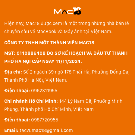
Hiện nay, Mac18 được xem là một trong những nhà bán lẻ
chuyên sâu về MacBook và Máy ảnh tại Việt Nam.
CÔNG TY TNHH MỘT THÀNH VIÊN MAC18
MST: 0110886408 DO SỞ KẾ HOẠCH VÀ ĐẦU TƯ THÀNH
PHỐ HÀ NỘI CẤP NGÀY 11/11/2024.
Địa chỉ:
Số 2 ngách 39 ngõ 178 Thái Hà, Phường Đống Đa,
Thành Phố Hà Nội, Việt Nam.
Điện thoại:
0962311955
Chi nhánh Hồ Chí Minh:
144 Lý Nam Đế, Phường Minh
Phụng, Thành phố Hồ Chí Minh, Việt Nam
Điện thoại:
0987720955
Email:
tacvumac18@gmail.com