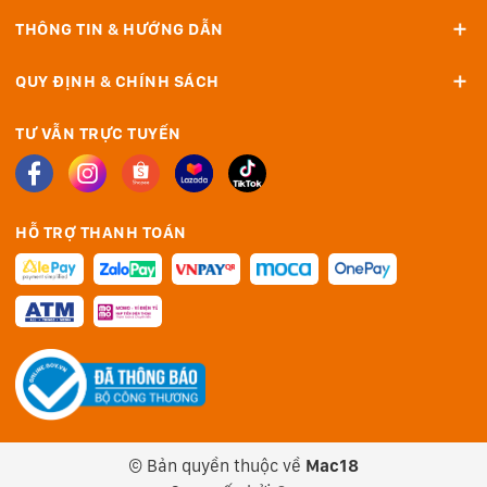
THÔNG TIN & HƯỚNG DẪN
QUY ĐỊNH & CHÍNH SÁCH
TƯ VẪN TRỰC TUYẾN
HỖ TRỢ THANH TOÁN
© Bản quyền thuộc về
Mac18