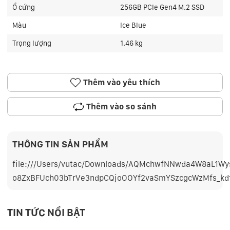
Ổ cứng
256GB PCIe Gen4 M.2 SSD
Màu
Ice Blue
Trọng lượng
1.46 kg
Thêm vào yêu thích
Thêm vào so sánh
THÔNG TIN SẢN PHẨM
file:///Users/vutac/Downloads/AQMchwfNNwda4W8aL1Wy
o8ZxBFUch03bTrVe3ndpCQjoOOYf2vaSmYSzcgcWzMfs_kd
TIN TỨC NỔI BẬT