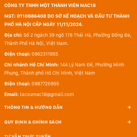
CÔNG TY TNHH MỘT THÀNH VIÊN MAC18
Bản lề máy tính được thiết kế lồi nhưng ở phiên bản
này đã được nhà sản xuất làm tinh tế hơn với một
MST: 0110886408 DO SỞ KẾ HOẠCH VÀ ĐẦU TƯ THÀNH
thanh kim loại chạy dài và khi mở phần đáy máy sẽ
PHỐ HÀ NỘI CẤP NGÀY 11/11/2024.
được nâng lên một góc nhỏ. Và nếu bạn là người hay
Địa chỉ:
Số 2 ngách 39 ngõ 178 Thái Hà, Phường Đống Đa,
phải di chuyển làm việc thì Inspiron 14 5445 sẽ là
Thành Phố Hà Nội, Việt Nam.
người bạn đồng hành tuyệt vời. Máy tính nặng 1.54kg
Điện thoại:
0962311955
với độ dày 18.37mm, giúp người dùng có thể dễ dàng
cầm, nắm và mang theo bên mình mỗi khi di chuyển.
Chi nhánh Hồ Chí Minh:
144 Lý Nam Đế, Phường Minh
Phụng, Thành phố Hồ Chí Minh, Việt Nam
Màn hình hiển thị sắc nét, có độ phân giải
Điện thoại:
0987720955
cao
Email:
tacvumac18@gmail.com
Dell Inspiron 14 2024 sở hữu màn hình có kích thước
đường chéo 14 inch với độ phân giải cao 2.2K
THÔNG TIN & HƯỚNG DẪN
(2240x1400 pixels) mang đến trải nghiệm màn hình
cực đã, hình ảnh sắc nét, màu sắc tươi mới, sống động.
QUY ĐỊNH & CHÍNH SÁCH
Tỷ lệ khung hình 16:10 kết hợp cùng viền màn hình
mỏng mang đến nhiều không gian trải nghiệm theo
TƯ VẪN TRỰC TUYẾN