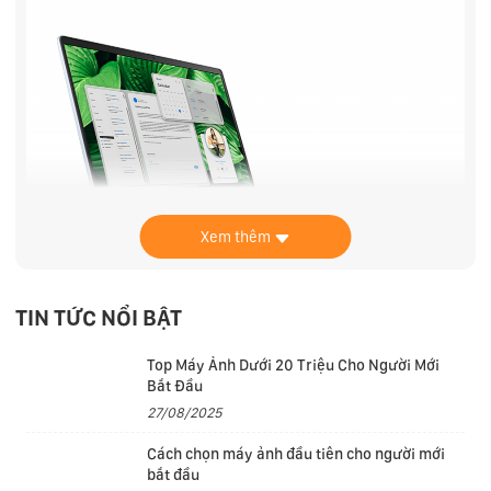
Xem thêm
TIN TỨC NỔI BẬT
Top Máy Ảnh Dưới 20 Triệu Cho Người Mới
Tổng thể máy tính được thiết kế vuông vức với những
Bắt Đầu
đường cắt CNC tinh xảo. Các góc cạnh máy tính đều
27/08/2025
được bo cong mềm mại. Phần vỏ và khung máy tính
Cách chọn máy ảnh đầu tiên cho người mới
được hoàn thiện bằng hợp kim nhôm chắc chắn với
bắt đầu