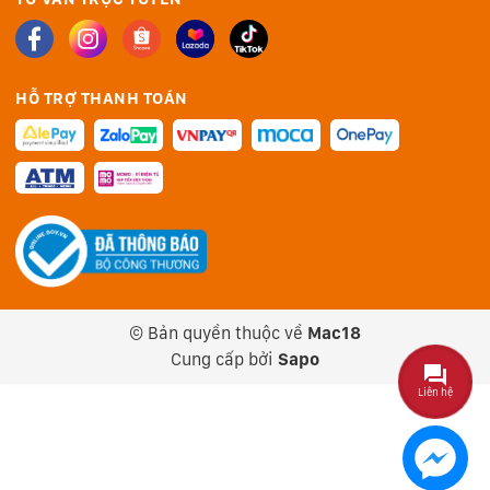
chiều dọc. Đồng thời giúp tổng thể máy trở nên thoáng
hơn, hiện đại hơn.
HỖ TRỢ THANH TOÁN
© Bản quyền thuộc về
Mac18
Cung cấp bởi
Sapo
Liên hệ