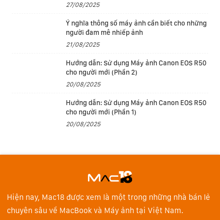
tông màu Bạc trẻ trung. Chính giữa mặt lưng là logo
27/08/2025
Dell bóng bẩy, giúp người dùng có thể dễ dàng nhận
Ý nghĩa thông số máy ảnh cần biết cho những
diện.
người đam mê nhiếp ảnh
21/08/2025
Hướng dẫn: Sử dụng Máy ảnh Canon EOS R50
cho người mới (Phần 2)
20/08/2025
Hướng dẫn: Sử dụng Máy ảnh Canon EOS R50
cho người mới (Phần 1)
20/08/2025
Hiện nay, Mac18 được xem là một trong những nhà bán lẻ
chuyên sâu về MacBook và Máy ảnh tại Việt Nam.