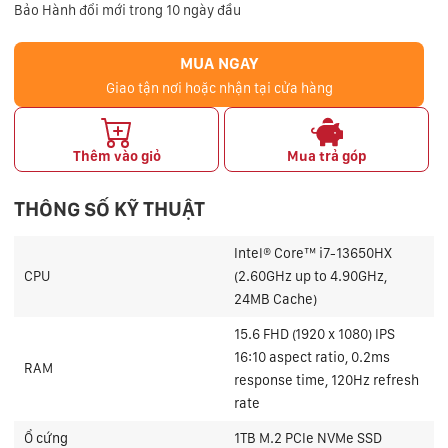
Bảo Hành đổi mới trong 10 ngày đầu
MUA NGAY
Giao tận nơi hoặc nhận tại cửa hàng
Thêm vào giỏ
Mua trả góp
THÔNG SỐ KỸ THUẬT
Intel® Core™ i7-13650HX
CPU
(2.60GHz up to 4.90GHz,
24MB Cache)
15.6 FHD (1920 x 1080) IPS
16:10 aspect ratio, 0.2ms
RAM
response time, 120Hz refresh
rate
Ổ cứng
1TB M.2 PCIe NVMe SSD