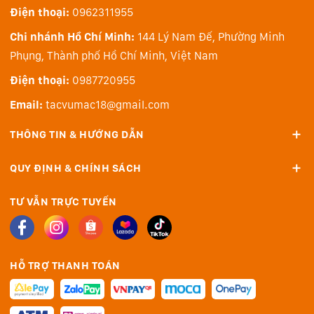
nghiệm sống động
Điện thoại:
0962311955
Phiên bản mới này của nhà Dell sở hữu màn hình
Chi nhánh Hồ Chí Minh:
144 Lý Nam Đế, Phường Minh
15.6inch với độ phân giải FHD (1920x1080 pixel). Tần
Phụng, Thành phố Hồ Chí Minh, Việt Nam
số quét màn hình ở mức 120Hz, cho tốc độ chuyển
Điện thoại:
0987720955
cảnh hiển thị trên màn hình sẽ vô cùng mượt mà,
không gặp hiện tượng giật, lag hay xé màn hình trong
Email:
tacvumac18@gmail.com
các tựa game FPS.
THÔNG TIN & HƯỚNG DẪN
QUY ĐỊNH & CHÍNH SÁCH
TƯ VẪN TRỰC TUYẾN
HỖ TRỢ THANH TOÁN