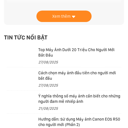
Xem thêm
Tổng thể máy tính khá dày với trọng lượng nặng 2.8kg.
Tuy nhiên, đây không không phải là vấn đề quá lớn đối
với một chiếc Gaming có hiệu suất cao.
TIN TỨC NỔI BẬT
Đa dạng các cổng kết nối
Top Máy Ảnh Dưới 20 Triệu Cho Người Mới
Khi nói đến kết nối và cổng, Dell G15 5530 không làm
Bắt Đầu
người dùng phải thất vọng khi nó sở hữu các tùy chọn
27/08/2025
kết nối như HDMI, DisplayPort và cổng sạc được đặt ở
Cách chọn máy ảnh đầu tiên cho người mới
phía sau. Những thứ như cổng LAN, giắc cắm tai nghe
bắt đầu
3.5 mm và một vài cổng USB-A cũng được nhà sản
27/08/2025
xuất trang bị ở hai bên, giúp nó dễ dàng kết nối với các
Ý nghĩa thông số máy ảnh cần biết cho những
thiết bị ngoại vi.
người đam mê nhiếp ảnh
21/08/2025
Hướng dẫn: Sử dụng Máy ảnh Canon EOS R50
cho người mới (Phần 2)