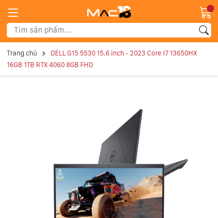
Trang chủ
DELL G15 5530 15.6 inch - 2023 Core I7 13650HX
16GB 1TB RTX 4060 8GB FHD