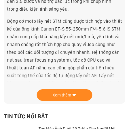
đến 3.5 bước và hỗ trợ đắc lực trong khi chụp hình
trong điều kiện ánh sáng yếu.
Động cơ moto lấy nét STM cũng được tích hợp vào thiết
kế của ống kính Canon EF-S 55-250mm F/4-5.6 IS STM
nhằm cung cấp khả năng lấy nét mượt mà, yên tĩnh và
nhanh chóng rất thích hợp cho quay video cũng như
theo dõi các đối tượng di chuyển nhanh. Hệ thống căn
nét sau (rear focusing system), tốc độ CPU cao và
thuật toán AF nâng cao cũng góp phần cải tiến hiệu
suất tổng thể của tốc độ tự động lấy nét AF. Lấy nét
bằng tay cũng được hỗ trợ khi điều chỉnh để lấy nét với
chế độ AF. Ngoài ra bộ phận phía trước ống kính không
Xem thêm
xoay trong suốt quá trình lấy nét để sử dụng tốt hơn
các bộ lọc phân cực.
TIN TỨC NỔI BẬT
Hệ thống quang hoc của ống kính bao gồm 1 thấu kính
tản sáng cực thấp giúp giảm quang sai màu sắc và sự
Top Máy Ảnh Dưới 20 Triệu Cho Người Mới