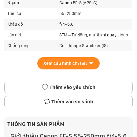
Ngàm
Canon EF-S (APS-C)
Tiêu cự
55–250mm
Khẩu độ
f/4–5.6
Lấy nét
STM – Tự động, mượt khi quay video
Chống rung
Có – Image Stabilizer (IS)
Xem cấu hình chi tiết
Thêm vào yêu thích
Thêm vào so sánh
THÔNG TIN SẢN PHẨM
Giới thiệu Canon EF-S 55-250mm f/4-5.6