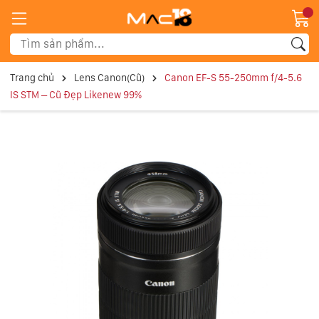
Trang chủ
Lens Canon(Cũ)
Canon EF-S 55-250mm f/4-5.6
IS STM – Cũ Đẹp Likenew 99%