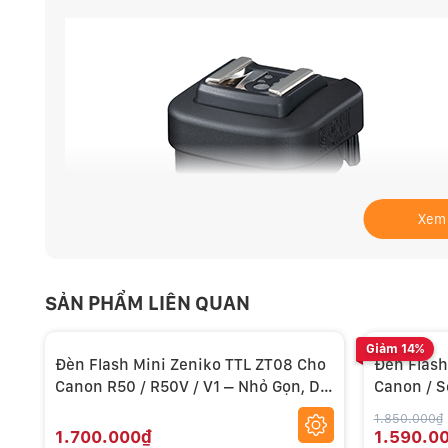
Xem
SẢN PHẨM LIÊN QUAN
Giảm 14%
Đèn Flash Mini Zeniko TTL ZT08 Cho
Đèn Flash
Canon R50 / R50V / V1 – Nhỏ Gọn, Dễ
Canon / So
Dùng
1.850.000₫
1.700.000₫
1.590.0