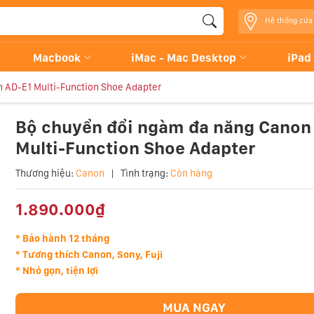
Hệ thống cửa
Macbook
iMac - Mac Desktop
iPad
 AD-E1 Multi-Function Shoe Adapter
Bộ chuyển đổi ngàm đa năng Canon
Multi-Function Shoe Adapter
Thương hiệu:
Canon
|
Tình trạng:
Còn hàng
1.890.000₫
* Bảo hành 12 tháng
*
Tương thích Canon, Sony, Fuji
*
Nhỏ gọn, tiện lợi
MUA NGAY