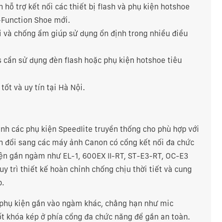
hỗ trợ kết nối các thiết bị flash và phụ kiện hotshoe
-Function Shoe mới.
i và chống ẩm giúp sử dụng ổn định trong nhiều điều
 cần sử dụng đèn flash hoặc phụ kiện hotshoe tiêu
 tốt và uy tín tại Hà Nội.
nh các phụ kiện Speedlite truyền thống cho phù hợp với
ển đổi sang các máy ảnh Canon có cổng kết nối đa chức
iện gắn ngàm như EL-1, 600EX II-RT, ST-E3-RT, OC-E3
y trì thiết kế hoàn chỉnh chống chịu thời tiết và cung
p.
 phụ kiện gắn vào ngàm khác, chẳng hạn như mic
ốt khóa kép ở phía cổng đa chức năng để gắn an toàn.