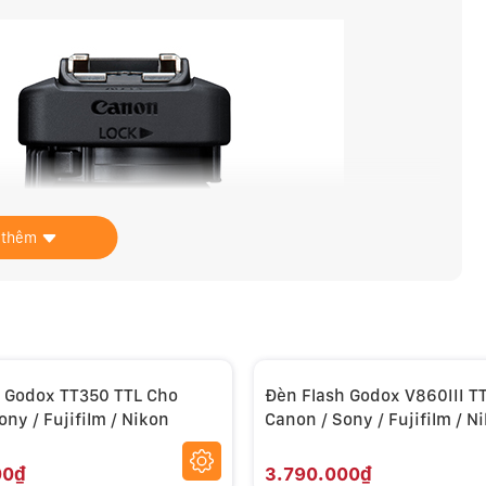
 thêm
 Godox TT350 TTL Cho
Đèn Flash Godox V860III T
ny / Fujifilm / Nikon
Canon / Sony / Fujifilm / N
00₫
3.790.000₫