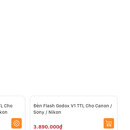
TL Cho
Đèn Flash Godox V1 TTL Cho Canon /
P
ikon
Sony / Nikon
V8
3.890.000₫
9