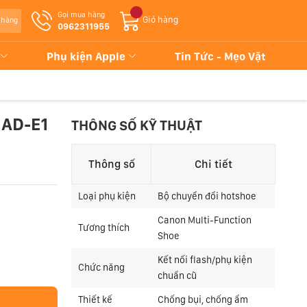
Gọi mua hàng
Giỏ hàng
 hàng
0962311955
Phụ kiện Apple
Tin Tức - Mẹo Vặt
 AD-E1
THÔNG SỐ KỸ THUẬT
Thông số
Chi tiết
Loại phụ kiện
Bộ chuyển đổi hotshoe
Canon Multi-Function
Tương thích
Shoe
Kết nối flash/phụ kiện
Chức năng
chuẩn cũ
Thiết kế
Chống bụi, chống ẩm