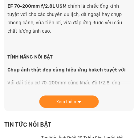
EF 70-200mm f/2.8L USM
chính là chiếc ống kính
tuyệt vời cho các chuyến du lịch, dã ngoại hay chụp
phong cảnh, vừa tiện lợi, vừa đáp ứng được yêu cầu
chất lượng ảnh cao.
TÍNH NĂNG NỔI BẬT
Chụp ảnh thật đẹp cùng hiệu ứng bokeh tuyệt vời
Với dải tiêu cự 70-200mm cùng khẩu độ f/2.8, ống
kính cho phép bạn chụp ảnh đẹp ngay cả trong điều
kiện ánh sáng yếu. 8 lá khẩu có cấu tạo khum tròn đem
Xem thêm
đến hiệu ứng bokeh tuyệt vời hơn với phông nền mờ
dần từ tâm cho đến rìa ảnh.
TIN TỨC NỔI BẬT
Chụp thật dễ với cơ chế lấy nét trong
Top Máy Ảnh Dưới 20 Triệu Cho Người Mới