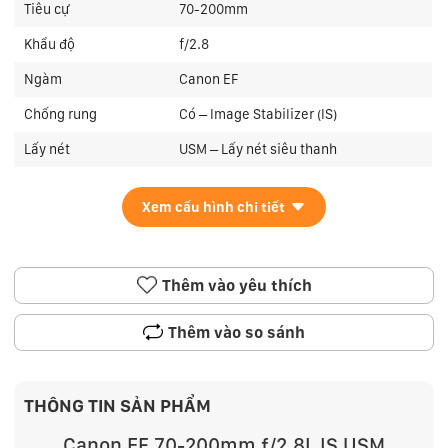
Tiêu cự
70-200mm
Khẩu độ
f/2.8
Ngàm
Canon EF
Chống rung
Có – Image Stabilizer (IS)
Lấy nét
USM – Lấy nét siêu thanh
Xem cấu hình chi tiết
Thêm vào yêu thích
Thêm vào so sánh
THÔNG TIN SẢN PHẨM
Canon EF 70-200mm f/2.8L IS USM