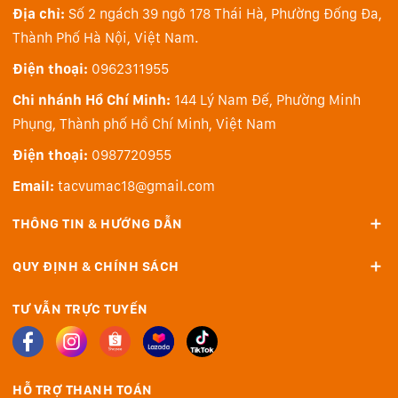
Địa chỉ:
Số 2 ngách 39 ngõ 178 Thái Hà, Phường Đống Đa,
lóe sáng và bóng mờ trên hình ảnh, giảm thiểu sự sai
Thành Phố Hà Nội, Việt Nam.
khác giữa độ nét tâm và độ nét rìa cũng như gia tăng
độ tương phản lên mức tối ưu.
Điện thoại:
0962311955
Chi nhánh Hồ Chí Minh:
144 Lý Nam Đế, Phường Minh
>>> Xem thêm
Ống kính máy ảnh
Phụng, Thành phố Hồ Chí Minh, Việt Nam
Điện thoại:
0987720955
Email:
tacvumac18@gmail.com
THÔNG TIN & HƯỚNG DẪN
QUY ĐỊNH & CHÍNH SÁCH
TƯ VẪN TRỰC TUYẾN
HỖ TRỢ THANH TOÁN