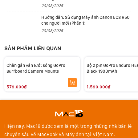
20/08/2025
Hướng dẫn: Sử dụng Máy ảnh Canon EOS R50
cho người mới (Phần 1)
20/08/2025
SẢN PHẨM LIÊN QUAN
Chân gắn ván lướt sóng GoPro
Bộ 2 pin GoPro Enduro H
Surfboard Camera Mounts
Black 1900mAh
579.000₫
1.590.000₫
Hiện nay, Mac18 được xem là một trong những nhà bán lẻ
chuyên sâu về MacBook và Máy ảnh tại Việt Nam.