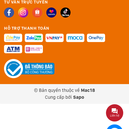
TƯ VẪN TRỰC TUYẾN
HỖ TRỢ THANH TOÁN
© Bản quyền thuộc về
Mac18
Cung cấp bởi
Sapo
Liên hệ