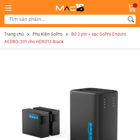
Trang chủ
Phụ Kiện GoPro
Bộ 2 pin + sạc GoPro Enduro
AEDBD-201 cho HERO13 Black