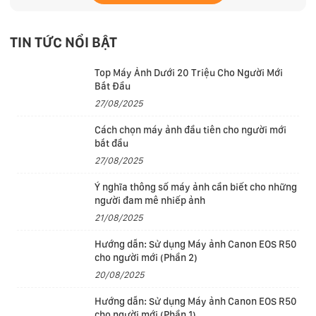
Màn hình trang bị công nghệ True Tone mang đến trải
nghiệm xem nhìn tự nhiên, sử dụng cảm biến ánh sáng
TIN TỨC NỔI BẬT
môi trường để tự động điều chỉnh nhiệt độ màu của
màn hình tương thích với môi trường xung quanh, từ
Top Máy Ảnh Dưới 20 Triệu Cho Người Mới
đó cho tầm nhìn phù hợp nhất với mắt. Lớp phủ chống
Bắt Đầu
phản quang tiêu chuẩn giúp giảm thiểu lóa sáng nhằm
27/08/2025
tăng khả năng tập trung, đọc xem thoải mái hơn, hiển
Cách chọn máy ảnh đầu tiên cho người mới
thị từng điểm ảnh rõ ràng và sống động.
bắt đầu
27/08/2025
Ý nghĩa thông số máy ảnh cần biết cho những
người đam mê nhiếp ảnh
21/08/2025
Hướng dẫn: Sử dụng Máy ảnh Canon EOS R50
cho người mới (Phần 2)
20/08/2025
Hướng dẫn: Sử dụng Máy ảnh Canon EOS R50
cho người mới (Phần 1)