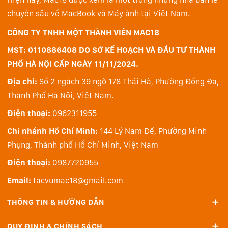
chuyên sâu về MacBook và Máy ảnh tại Việt Nam.
CÔNG TY TNHH MỘT THÀNH VIÊN MAC18
MST: 0110886408 DO SỞ KẾ HOẠCH VÀ ĐẦU TƯ THÀNH
PHỐ HÀ NỘI CẤP NGÀY 11/11/2024.
Địa chỉ:
Số 2 ngách 39 ngõ 178 Thái Hà, Phường Đống Đa,
Âm thanh sống động
Thành Phố Hà Nội, Việt Nam.
Màn hình Studio Display 27 inch trang bị cụm 3 mic
Điện thoại:
0962311955
chuẩn studio giúp bạn được truyền tải rõ ràng trong
Chi nhánh Hồ Chí Minh:
144 Lý Nam Đế, Phường Minh
các cuộc gọi video và thu âm. Công nghệ beamforming
Phụng, Thành phố Hồ Chí Minh, Việt Nam
định hướng giúp tập trung tiếng của bạn và loại bỏ các
tạp âm từ xung quanh.
Điện thoại:
0987720955
Email:
tacvumac18@gmail.com
THÔNG TIN & HƯỚNG DẪN
QUY ĐỊNH & CHÍNH SÁCH