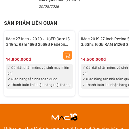
20/08/2025
Webcam góc cực rộng 12MP với Center Stage
Màn hình Studio Display 2022 nay trang bị camera góc
SẢN PHẨM LIÊN QUAN
cực rộng tiên tiến với cảm biến ảnh 12MP và trường
nhìn 122 độ, đồng thời nhờ Apple silicon còn tích hợp
iMac 27 inch - 2020 - USED Core I5
iMac 2019 27 inch Retina 
tính năng Center Stage lần đầu tiên xuất hiện trên máy
3.1Ghz Ram 16GB 256GB Radeon
3.6Ghz 16GB RAM 512GB 
tính Mac. Center Stage giúp giữ bạn ở trung tâm khung
5300M 4GB Retina 5K
Radeon Pro 580X with 8G
hình dù bạn có di chuyển xung quanh, giúp các cuộc
14.900.000₫
14.500.000₫
gọi video trông tự nhiên hơn, khi nhiều người cùng
✓
Cài đặt phần mềm, vệ sinh máy miễn
✓
Cài đặt phần mềm, vệ sinh
tham gia hoặc rời khung hình thì tầm nhin sẽ mở ra
phí
phí
✓
Giao hàng tận nhà toàn quốc
✓
Giao hàng tận nhà toàn qu
hoặc thu vào. Tính năng này hỗ trợ tuyệt vời khi kết
✓
Thanh toán khi nhận hàng (nội thành)
✓
Thanh toán khi nhận hàng 
hợp với các ứng dụng gọi họp video trực tuyến.
Hiện nay, Mac18 được xem là một trong những nhà bán lẻ