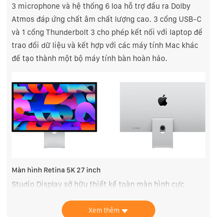
3 microphone và hệ thống 6 loa hỗ trợ đầu ra Dolby
Atmos đáp ứng chất âm chất lượng cao. 3 cổng USB-C
và 1 cổng Thunderbolt 3 cho phép kết nối với laptop để
trao đổi dữ liệu và kết hợp với các máy tính Mac khác
để tạo thành một bộ máy tính bàn hoàn hảo.
Màn hình Retina 5K 27 inch
Studio Display sở hữu thiết kế toàn màn hình cực
mỏng, trang bị bộ tính năng để hiển thị mọi thứ bạn
muốn với màu sắc tuyệt đẹp và chi tiết sống động.
Xem thêm